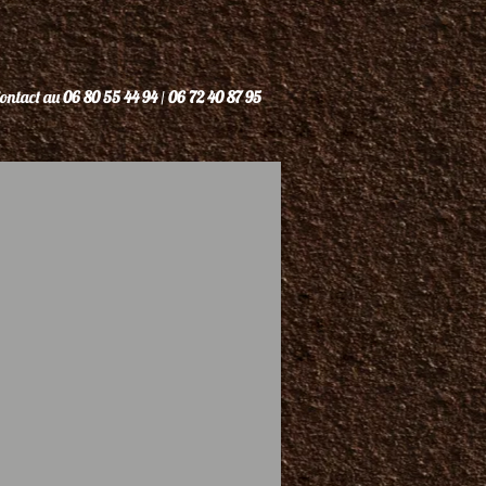
ontact au
06 80 55 44 94
06 72 40 87 95
/