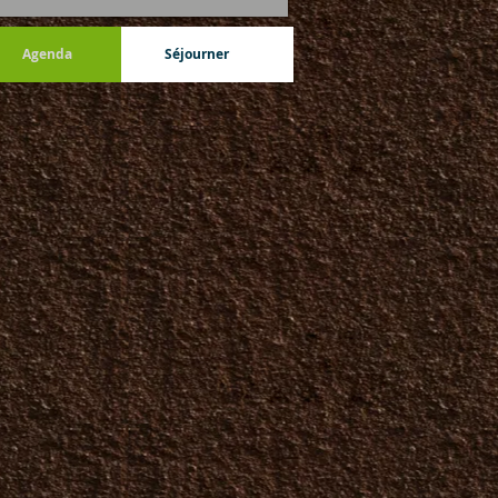
Agenda
Séjourner