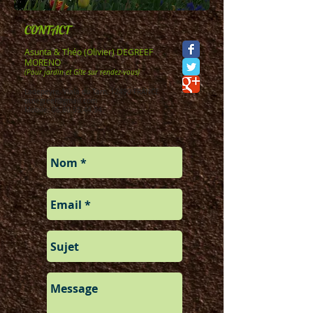
CONTACT
Asunta & Théo (Olivier) DEGREEF
MORENO
(Pour jardin et Gîte sur rendez-vous)
Ladepeyre, Viala du Tarn, 12490 FRANCE
otdegreef@gmail.com
Mobile:
06.80.55.44.94